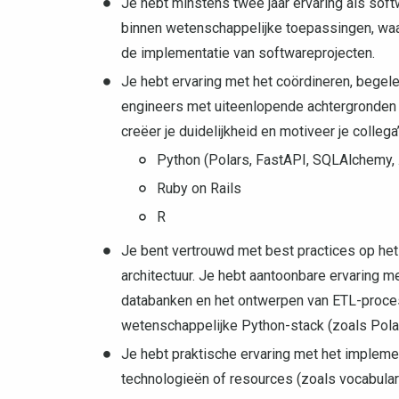
Je hebt minstens twee jaar ervaring als soft
binnen wetenschappelijke toepassingen, waar
de implementatie van softwareprojecten.
Je hebt ervaring met het coördineren, begel
engineers met uiteenlopende achtergronden e
creëer je duidelijkheid en motiveer je colleg
Python (Polars, FastAPI, SQLAlchemy, 
Ruby on Rails
R
Je bent vertrouwd met best practices op het
architectuur. Je hebt aantoonbare ervaring m
databanken en het ontwerpen van ETL-proces
wetenschappelijke Python-stack (zoals Pol
Je hebt praktische ervaring met het impleme
technologieën of resources (zoals vocabulari