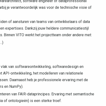
warearchitect, software engineer of dataprofessional
bij je verantwoordelijk was voor de technische visie of
eiden of aansturen van teams van ontwikkelaars of data
n expertises. Dankzij jouw heldere communicatiestijl
a’s. Binnen VITO werkt het projectteam onder andere met:
…)
 vlak van softwareontwikkeling, softwaredesign en
et API-ontwikkeling, het modelleren van relationele
sen. Daarnaast heb je professionele ervaring met de
ars en NumPy).
nteren van FAIR-dataprincipes. Ervaring met semantische
a of ontologieën) is een sterke troef.