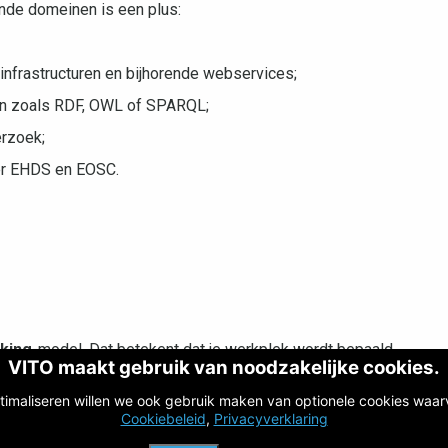
nde domeinen is een plus:
infrastructuren en bijhorende webservices;
ën zoals RDF, OWL of SPARQL;
rzoek;
er EHDS en EOSC.
rking
-model. Dat betekent dat je werkplek wordt bepaald
VITO maakt gebruik van noodzakelijke cookies.
antoor bevindt zich in Mol, waar we regelmatig als team
timaliseren willen we ook gebruik maken van optionele cookies waar
thuis uit of vanuit één van onze satellietkantoren in
Cookiebeleid
,
Privacyverklaring
ostende.