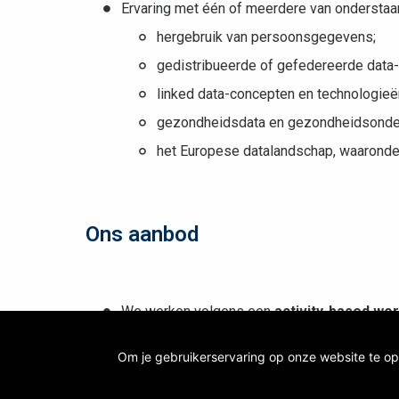
Ervaring met één of meerdere van onderstaa
hergebruik van persoonsgegevens;
gedistribueerde of gefedereerde data-
linked data-concepten en technologie
gezondheidsdata en gezondheidsonde
het Europese datalandschap, waarond
Ons aanbod
We werken volgens een
activity-based wo
door de aard van je activiteiten. Ons hoofdk
Om je gebruikerservaring op onze website te op
samenkomen. Daarnaast kan je ook werken van 
Antwerpen, Genk, Gent, Leuven, Kortrijk of O