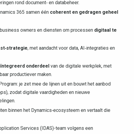
ringen rond document‑ en databeheer.
 Dynamics 365 samen één
coherent en gedragen geheel
 business owners en diensten om processen
digitaal te
rst‑strategie
, met aandacht voor data, AI‑integraties en
eïntegreerd onderdeel
van de digitale werkplek, met
baar productiever maken.
Program: je zet mee de lijnen uit en bouwt het aanbod
hops), zodat digitale vaardigheden en nieuwe
lingen.
iten binnen het Dynamics‑ecosysteem en vertaalt die
pplication Services (IDAS)-team volgens een