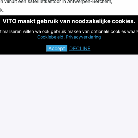
n vanuit een satellietkantoor in Antwerpen-Berchem,
k.
 voordelen, waaronder vergoedingen, verzekeringen en
VITO maakt gebruik van noodzakelijke cookies.
timaliseren willen we ook gebruik maken van optionele cookies waar
Cookiebeleid
,
Privacyverklaring
zelfsprekend dat we onze medewerkers de kans geven om
te te blijven in hun vakgebied.
Accept
DECLINE
n organisatie met een internationale reputatie, die
gisch onderzoek en wetenschappelijke consultancy.
ingen rechtstreeks bij aan duurzame ontwikkelingen op
edt een antwoord op hedendaagse maatschappelijke