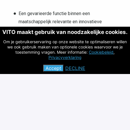
Een gevarieerde functie binnen een
maatschappelijk relevante en innovatieve
organisatie;
VITO maakt gebruik van noodzakelijke cookies.
Een professionele en collegiale werkomgeving met
Om je gebruikerservaring op onze website te optimaliseren willen
we ook gebruik maken van optionele cookies waarvoor we je
ruimte voor initiatief;
toestemming vragen. Meer informatie:
Cookiebeleid
,
Mogelijkheden tot verdere ontwikkeling en
Privacyverklaring
opleiding;
Accept
DECLINE
Een competitief salarispakket aangevuld met
extralegale voordelen;
Flexibele werkmogelijkheden en aandacht voor
work-life balance.