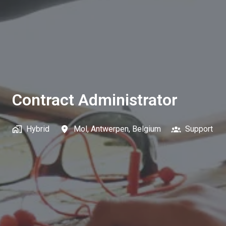
Contract Administrator
Hybrid
Mol
,
Antwerpen
,
Belgium
Support