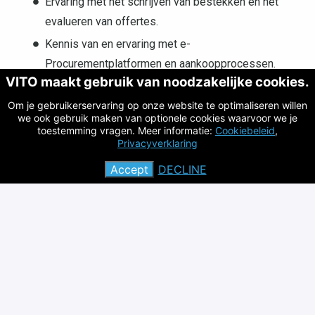
Ervaring met het schrijven van bestekken en het
evalueren van offertes.
Kennis van en ervaring met e-
Procurementplatformen en aankoopprocessen.
VITO maakt gebruik van noodzakelijke cookies.
Communicatief sterk in het Nederlands en Engels,
Om je gebruikerservaring op onze website te optimaliseren willen
zowel mondeling als schriftelijk.
we ook gebruik maken van optionele cookies waarvoor we je
Ervaring in een coördinerende rol is een pluspunt.
toestemming vragen. Meer informatie:
Cookiebeleid
,
Privacyverklaring
Je functioneert optimaal in teamverband en deelt je
Accept
DECLINE
kennis en ervaring met je collega’s. Je vindt het fijn
om meerdere gelijklopende dossiers op te volgen
en je kan goed omgaan met de bijhorende
complexiteit.
Je stelt je kritisch op, bent pragmatisch en gaat
klantgericht te werk. Hiernaast ben je hands-on,
collegiaal en positief ingesteld. Je gaat graag
analytisch aan de slag en weet commercieel te