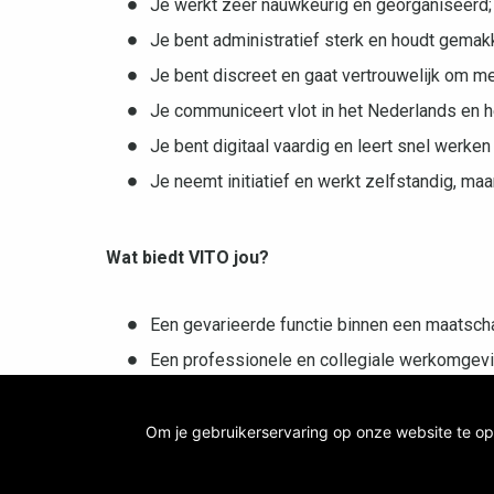
Je werkt zeer nauwkeurig en georganiseerd;
Je bent administratief sterk en houdt gemakk
Je bent discreet en gaat vertrouwelijk om me
Je communiceert vlot in het Nederlands en h
Je bent digitaal vaardig en leert snel werk
Je neemt initiatief en werkt zelfstandig, ma
Wat biedt VITO jou?
Een gevarieerde functie binnen een maatschap
Een professionele en collegiale werkomgeving
Mogelijkheden tot verdere ontwikkeling en o
Een competitief salarispakket aangevuld met
Om je gebruikerservaring op onze website te op
Flexibele werkmogelijkheden en aandacht voo