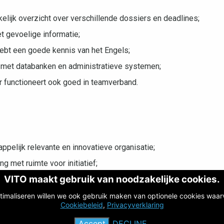
elijk overzicht over verschillende dossiers en deadlines;
t gevoelige informatie;
ebt een goede kennis van het Engels;
en met databanken en administratieve systemen;
ar functioneert ook goed in teamverband.
pelijk relevante en innovatieve organisatie;
 met ruimte voor initiatief;
VITO maakt gebruik van noodzakelijke cookies.
pleiding;
 extralegale voordelen;
timaliseren willen we ook gebruik maken van optionele cookies waar
Cookiebeleid
,
Privacyverklaring
r work-life balance.
Accept
DECLINE