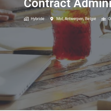
Contract Admini
Hybride
Mol
,
Antwerpen
,
België
O