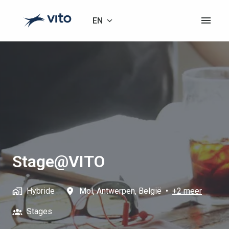
Skip
to
EN
Homepage
content
Stage@VITO
Hybride
Mol
,
Antwerpen
,
België
•
+2 meer
Stages